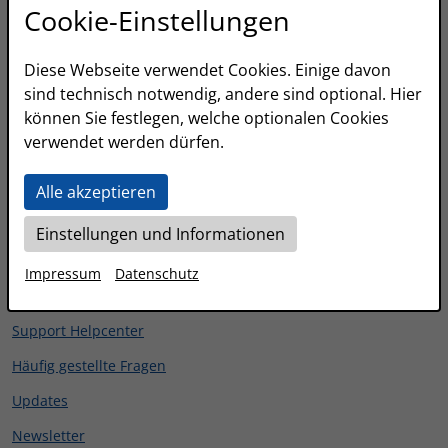
Cookie-Einstellungen
POSSUM10
HEGA7116
Diese Webseite verwendet Cookies. Einige davon
sind technisch notwendig, andere sind optional. Hier
Mobile Kassensysteme:
können Sie festlegen, welche optionalen Cookies
POSSUM5 Lite
verwendet werden dürfen.
POSSUM6
Alle akzeptieren
POSSUM5+
Einstellungen und Informationen
Alle Kassensysteme im Überblick
Impressum
Datenschutz
Hilfe & Informationen
Support Helpcenter
Häufig gestellte Fragen
Updates
Newsletter