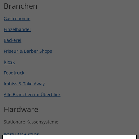
Branchen
Gastronomie
Einzelhandel
Bäckerei
Friseur & Barber Shops
Kiosk
Foodtruck
Imbiss & Take Away
Alle Branchen im Überblick
Hardware
Stationäre Kassensysteme:
POSSUM16 G2DS