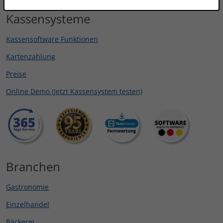
Kassensysteme
Kassensoftware Funktionen
Kartenzahlung
Preise
Online Demo (Jetzt Kassensystem testen)
Branchen
Gastronomie
Einzelhandel
Bäckerei