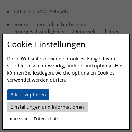
Batterie: 7.6 V / 2580mAh
Drucker: Thermodrucker bei einer
Druckgeschwindigkeit von 70mm/Sek. und einer
Papierbreite von 58mm
Cookie-Einstellungen
Lagerungstemperatur: -40°C – 70°C​
Diese Webseite verwendet Cookies. Einige davon
Betriebstemperatur: 0°C – 45°C und
sind technisch notwendig, andere sind optional. Hier
4G
können Sie festlegen, welche optionalen Cookies
verwendet werden dürfen.
Wi-Fi: 2.4G&5G, unterstützt lEEE 802.11 a/b/g/n
Alle akzeptieren
Bluetooth: unterstützt Bluetooth 2.1/3.0/4.2 und
BLE Umgebungsbedingungen
Einstellungen und Informationen
Impressum
Datenschutz