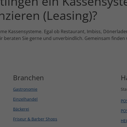
ttlingen ein Kassensys
nzieren (Leasing)?
e Kassensysteme. Egal ob Restaurant, Imbiss, Dönerladen,
 beraten Sie gerne und unverbindlich. Gemeinsam finden w
Branchen
H
Gastronomie
Sta
Einzelhandel
PO
Bäckerei
PO
Friseur & Barber Shops
HE