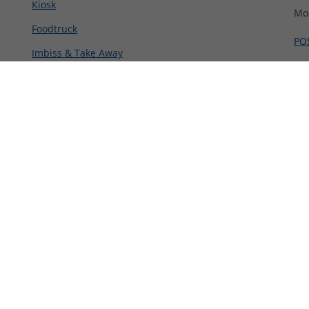
Kiosk
Mo
Foodtruck
PO
Imbiss & Take Away
PO
Alle Branchen im Überblick
PO
All
Für unsere Kunden
U
my.POSSUM Cloud Login
Üb
Kontakt
Pa
Empfehlungsprogramm
Job
API
Pre
Systemstatus