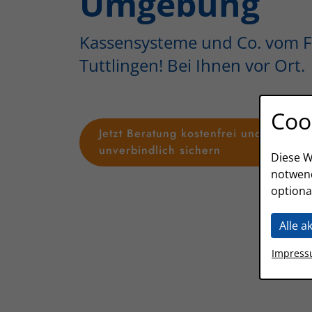
Umgebung
Kassensysteme und Co. vom 
Tuttlingen! Bei Ihnen vor Ort.
Coo
Jetzt Beratung kostenfrei und
unverbindlich sichern
Diese W
notwend
optiona
Alle a
Impres