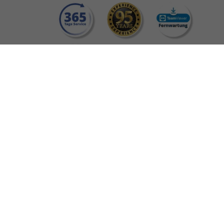
Hilfe & Informationen
Support Helpcenter
Häufig gestellte Fragen
Updates
Newsletter
Blog
Erfahrungsberichte unserer Kunden