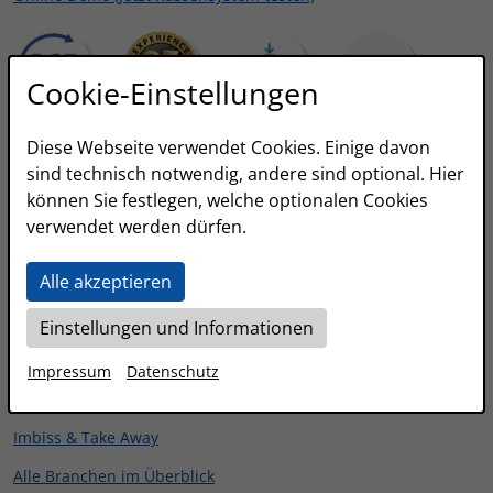
Cookie-Einstellungen
Diese Webseite verwendet Cookies. Einige davon
Branchen
sind technisch notwendig, andere sind optional. Hier
können Sie festlegen, welche optionalen Cookies
Gastronomie
verwendet werden dürfen.
Einzelhandel
Alle akzeptieren
Bäckerei
Friseur & Barber Shops
Einstellungen und Informationen
Kiosk
Impressum
Datenschutz
Foodtruck
Imbiss & Take Away
Alle Branchen im Überblick