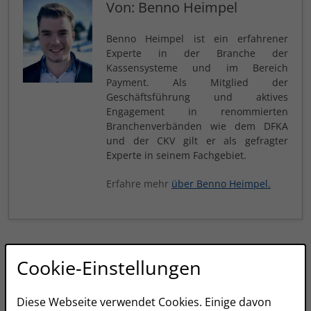
Von: Benno Heimpel
Benno Heimpel ist ein erfahrener
Experte in der Branche der
Kassensysteme und im Bereich
Payment. Als Mitglied der
Geschäftsführung und aktives
Engagement in renommierten
Branchenverbänden wie dem DFKA
und der CKV gilt er als gefragter
Experte in seinem Fachgebiet.
Erfahre mehr
über Benno Heimpel.
Cookie-Einstellungen
Diese Webseite verwendet Cookies. Einige davon